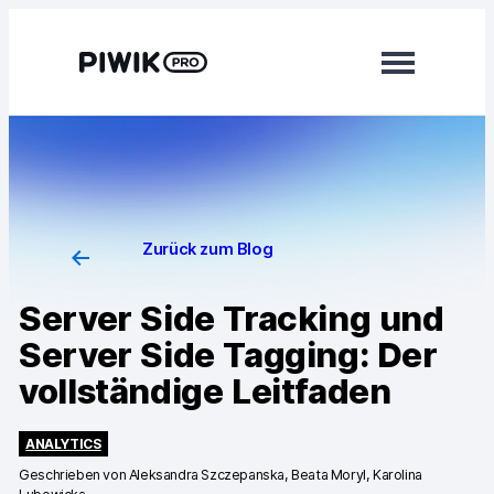
Module
Analytics
Tag Manager
Zurück zum Blog
Customer Data Platform
Server Side Tracking und
Consent Manager
Server Side Tagging: Der
vollständige Leitfaden
Mehr erfahren
Integrationen
ANALYTICS
Geschrieben von
Aleksandra Szczepanska, Beata Moryl, Karolina
Changelog