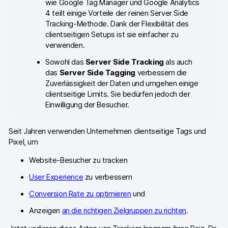
wie Google Tag Manager und Google Analytics
Piwik PRO Academy
4 teilt einige Vorteile der reinen Server Side
Tracking-Methode. Dank der Flexibilität des
Community Forum
clientseitigen Setups ist sie einfacher zu
verwenden.
Glossar
Sowohl das
Server Side Tracking
als auch
Entwickler & API
das
Server Side Tagging
verbessern die
Zuverlässigkeit der Daten und umgehen einige
clientseitige Limits. Sie bedürfen jedoch der
Einwilligung der Besucher.
Seit Jahren verwenden Unternehmen clientseitige Tags und
Kontakt
Pixel, um
Medien
Website-Besucher zu tracken
EN
NL
FR
User Experience
zu verbessern
SV
Conversion Rate zu optimieren
und
Anzeigen
an die richtigen Zielgruppen zu richten
.