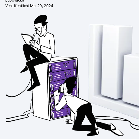
Lubowicka
Veröffentlicht Mai 20, 2024
Professionelle Services
Datenschutz & Sicherheit
Analytics für Web & Mobile
Analytics für Produktteams
Tag Management
Datenaktivierung
Datenschutz Compliance
Ecommerce Analytics
Server-Side-Tagging & Tracking
Vergleiche