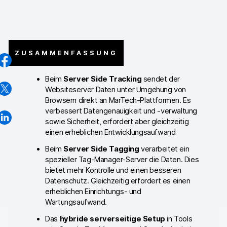
GA4-Wissensbank
Wechsel von Matomo
ZUSAMMENFASSUNG
Blog
Beim
Server Side Tracking
sendet der
Content Katalog
Websiteserver Daten unter Umgehung von
Browsern direkt an MarTech-Plattformen. Es
Fallstudien
verbessert Datengenauigkeit und -verwaltung
sowie Sicherheit, erfordert aber gleichzeitig
Vergleiche
einen erheblichen Entwicklungsaufwand
Beim
Server Side Tagging
verarbeitet ein
Webinare
spezieller Tag-Manager-Server die Daten. Dies
bietet mehr Kontrolle und einen besseren
Playbook zur Datenaktivierung
Datenschutz. Gleichzeitig erfordert es einen
erheblichen Einrichtungs- und
Shopify App Playbook
Wartungsaufwand.
Help Center
Das
hybride serverseitige Setup
in Tools