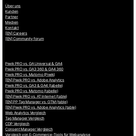
Über uns
Kunden
Partner
Medien
Kontakt
[EN] Careers
[EN] Community forum
Piwik PRO vs. GA Universal & GA4
Piwik PRO vs. GA3 360 & GA4 360
Piwik PRO vs. Matomo (Piwik)
[EN] Piwik PRO vs. Adobe Analytics
Piwik PRO vs. GA3 & GA4 (tabelle)
Piwik PRO vs. Matomo (tabelle)
[EN] Piwik PRO vs. AT Internet (table)
[EN] PP Tag Manager vs. GTM (table)
[EN] Piwik PRO vs. Adobe Analytics (table)
Web Analytics Vergleich
Tag Manager Vergleich
CDP Vergleich
Consent Manager Vergleich
Vergleich von E-Commerce-Tools für Webanalyse