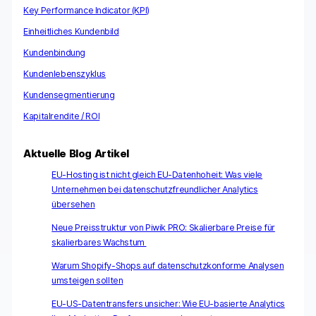
Key Performance Indicator (KPI)
Einheitliches Kundenbild
Kundenbindung
Kundenlebenszyklus
Kundensegmentierung
Kapitalrendite / ROI
Aktuelle Blog Artikel
EU-Hosting ist nicht gleich EU-Datenhoheit: Was viele
Unternehmen bei datenschutzfreundlicher Analytics
übersehen
Neue Preisstruktur von Piwik PRO: Skalierbare Preise für
skalierbares Wachstum
Warum Shopify-Shops auf datenschutzkonforme Analysen
umsteigen sollten
EU-US-Datentransfers unsicher: Wie EU-basierte Analytics