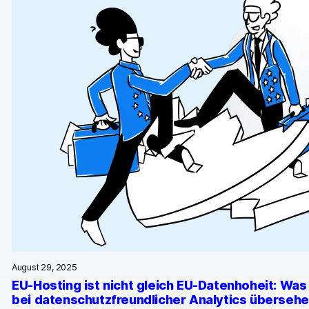
GA4-Wissensbank
Wechsel von Matomo
Blog
Content Katalog
Fallstudien
Vergleiche
Webinare
Playbook zur Datenaktivierung
Shopify App Playbook
August 29, 2025
EU-Hosting ist nicht gleich EU-Datenhoheit: Wa
Help Center
bei datenschutzfreundlicher Analytics überseh