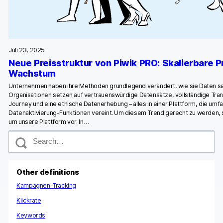
Juli 23, 2025
Neue Preisstruktur von Piwik PRO: Skalierbare Pr
Wachstum
Unternehmen haben ihre Methoden grundlegend verändert, wie sie Daten 
Organisationen setzen auf vertrauenswürdige Datensätze, vollständige Tra
Journey und eine ethische Datenerhebung – alles in einer Plattform, die umf
Datenaktivierung-Funktionen vereint. Um diesem Trend gerecht zu werden, s
um unsere Plattform vor. In…
S
e
a
r
c
Other definitions
h
Kampagnen-Tracking
Klickrate
Keywords