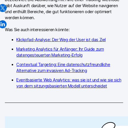
gibt Auskunft darüber, wie Nutzer auf der Website navigieren
Professionelle Services
und enthüllt Bereiche, die gut funktionieren oder optimiert
werden können.
Datenschutz & Sicherheit
Was Sie auch interessieren könnte:
Analytics für Web & Mobile
Klickpfad-Analyse: Der Weg der User ist das Ziel
Analytics für Produktteams
Marketing Analytics für Anfänger: Ihr Guide zum
datengesteuerten Marketing-Erfolg
Tag Management
Contextual Targeting: Eine datenschutzfreundliche
Alternative zum invasiven Ad-Tracking
Datenaktivierung
Eventbasierte Web Analytics: was sie ist und wie sie sich
Datenschutz Compliance
von dem sitzungsbasierten Modell unterscheidet
Ecommerce Analytics
Server-Side-Tagging & Tracking
Vergleiche