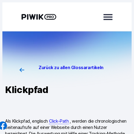
Direkt
zum
Inhalt
wechseln
Module
Analytics
Tag Manager
Zurück zu allen Glossarartikeln
Customer Data Platform
Klickpfad
Consent Manager
Mehr erfahren
Integrationen
Als Klickpfad, englisch
Click-Path
, werden die chronologischen
Seitenaufrufe auf einer Webseite durch einen Nutzer
Changelog
bezeichnet. Die Auswertung mit Hilfe einer Tracking-Methode