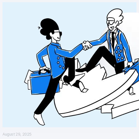
Professionelle Services
Datenschutz & Sicherheit
Analytics für Web & Mobile
Analytics für Produktteams
Tag Management
Datenaktivierung
Datenschutz Compliance
Ecommerce Analytics
Server-Side-Tagging & Tracking
Vergleiche
August 29, 2025