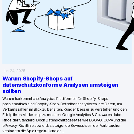
Piwik PRO Academy
Community Forum
Glossar
Entwickler & API
Juni 24, 2025
Warum Shopify-Shops auf
Kontakt
datenschutzkonforme Analysen umsteigen
sollten
Medien
Warum herkömmliche Analytics-Plattformen für Shopify-Shops
EN
NL
FR
problematisch sind Shopify-Shop-Betreiber analysieren ihre Daten, um
SV
Verkaufszahlen im Blick zu behalten, Kunden besser zu verstehen und den
Erfolg ihres Marketings zu messen. Google Analytics & Co. waren dabei
lange der Standard. Doch Datenschutzgesetze wie DSGVO, CCPA und die
ePrivacy-Richtlinie sowie das steigende Bewusstsein der Verbraucher
verändern die Spielregeln. Händler,…