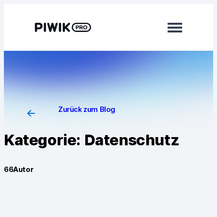
Module
Analytics
Tag Manager
Zurück zum Blog
Customer Data Platform
Kategorie:
Datenschutz
Consent Manager
66
Autor
Mehr erfahren
Integrationen
Changelog