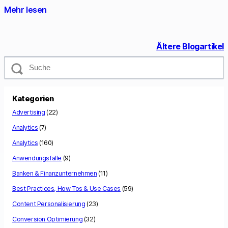
Mehr lesen
Ältere Blogartikel
S
u
c
h
e
Kategorien
Advertising
(22)
Analytics
(7)
Analytics
(160)
Anwendungsfälle
(9)
Banken & Finanzunternehmen
(11)
Best Practices, How Tos & Use Cases
(59)
Content Personalisierung
(23)
Conversion Optimierung
(32)