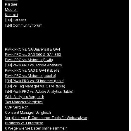
Partner
Medien
Kontakt
[EN] Careers
[EN] Community forum
Piwik PRO vs. GA Universal & GA4
Piwik PRO vs. GA3 360 & GA4 360
Piwik PRO vs. Matomo (Piwik)
[EN] Piwik PRO vs. Adobe Analytics
Piwik PRO vs. GA3 & GA4 (tabelle)
Piwik PRO vs. Matomo (tabelle)
[EN] Piwik PRO vs. AT Internet (table)
[EN] PP Tag Manager vs. GTM (table)
[EN] Piwik PRO vs. Adobe Analytics (table)
Web Analytics Vergleich
Tag Manager Vergleich
CDP Vergleich
Consent Manager Vergleich
Vergleich von E-Commerce-Tools für Webanalyse
Business vs. Enterprise
6 Wege wie Sie Daten online sammeln