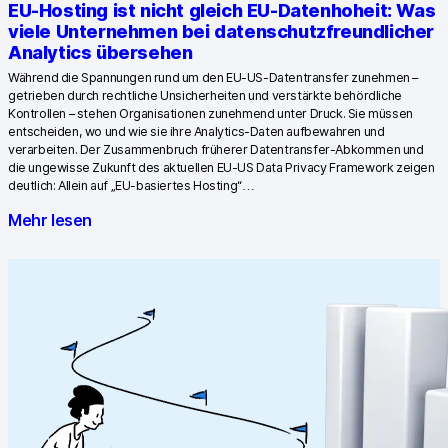
EU-Hosting ist nicht gleich EU-Datenhoheit: Was
GA4-Wissensbank
viele Unternehmen bei datenschutzfreundlicher
Analytics übersehen
Wechsel von Matomo
Während die Spannungen rund um den EU-US-Datentransfer zunehmen –
getrieben durch rechtliche Unsicherheiten und verstärkte behördliche
Kontrollen – stehen Organisationen zunehmend unter Druck. Sie müssen
Blog
entscheiden, wo und wie sie ihre Analytics-Daten aufbewahren und
verarbeiten. Der Zusammenbruch früherer Datentransfer-Abkommen und
die ungewisse Zukunft des aktuellen EU-US Data Privacy Framework zeigen
Content Katalog
deutlich: Allein auf „EU-basiertes Hosting“…
Fallstudien
Mehr lesen
Vergleiche
Webinare
Playbook zur Datenaktivierung
Shopify App Playbook
Help Center