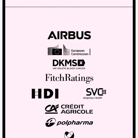
GA4-Wissensbank
Wechsel von Matomo
Blog
Content Katalog
Fallstudien
Vergleiche
Webinare
Playbook zur Datenaktivierung
Shopify App Playbook
Help Center