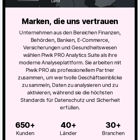
Land
Professionelle Services
Marken, die uns vertrauen
Datenschutz & Sicherheit
Unternehmen aus den Bereichen Finanzen,
Behörden, Banken, E-Commerce,
Analytics für Web & Mobile
Versicherungen und Gesundheitswesen
wählen Piwik PRO Analytics Suite als ihre
Analytics für Produktteams
moderne Analyseplattform. Sie arbeiten mit
Piwik PRO als professionellem Partner
Tag Management
zusammen, um wertvolle Geschäftseinblicke
Datenaktivierung
zu sammeln, Daten zu analysieren und zu
aktivieren, während sie die höchsten
Datenschutz Compliance
Standards für Datenschutz und Sicherheit
erfüllen.
Ecommerce Analytics
650+
40+
30+
Server-Side-Tagging & Tracking
Kunden
Länder
Branchen
Vergleiche