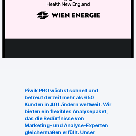
Piwik PRO Academy
Community Forum
Glossar
Entwickler & API
Kontakt
Piwik PRO wächst schnell und
Medien
betreut derzeit mehr als 650
Kunden in 40 Ländern weltweit. Wir
EN
NL
FR
SV
bieten ein flexibles Analysepaket,
das die Bedürfnisse von
Marketing- und Analyse-Experten
gleichermaßen erfüllt. Unser