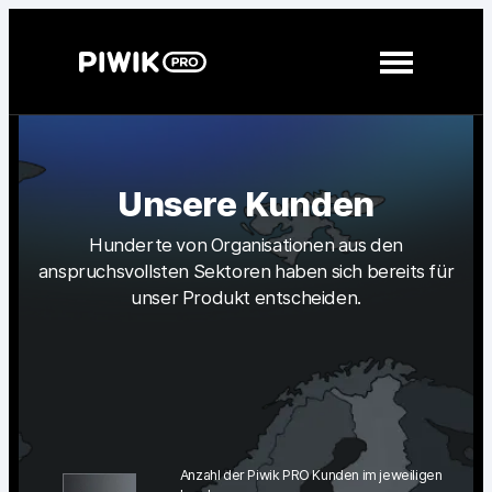
Direkt
zum
Inhalt
wechseln
Module
Unsere Kunden
Analytics
Hunderte von Organisationen aus den
Tag Manager
anspruchsvollsten Sektoren haben sich bereits für
unser Produkt entscheiden.
Customer Data Platform
Consent Manager
Mehr erfahren
Integrationen
Anzahl der Piwik PRO Kunden im jeweiligen
Changelog