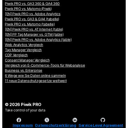
Piwik PRO vs. GA3 360 & GA4 360
Piwik PRO vs. Matomo (Piwik)
[EN] Piwik PRO vs. Adobe Analytics
Piwik PRO vs. GA3 & GA4 (tabelle)
Piwik PRO vs. Matomo (tabelle)
[EN] Piwik PRO vs. AT Internet (table)
[EN] PP Tag Manager vs. GTM (table)
[EN] Piwik PRO vs. Adobe Analytics (table)
Web Analytics Vergleich
Tag Manager Vergleich
CDP Vergleich
Consent Manager Vergleich
Vergleich von E-Commerce-Tools für Webanalyse
Business vs. Enterprise
6 Wege wie Sie Daten online sammeln
11 neue Datenschutzgesetze weltweit
© 2026 Piwik PRO
Take control of your data
Impressum
Datenschutzerklärung
Service Level Agreement