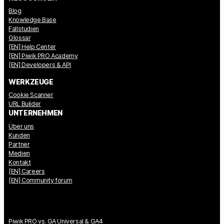
Blog
Knowledge Base
Fallstudien
Glossar
[EN] Help Center
[EN] Piwik PRO Academy
[EN] Developers & API
WERKZEUGE
Cookie Scanner
URL Builder
UNTERNEHMEN
Über uns
Kunden
Partner
Medien
Kontakt
[EN] Careers
[EN] Community forum
Piwik PRO vs. GA Universal & GA4