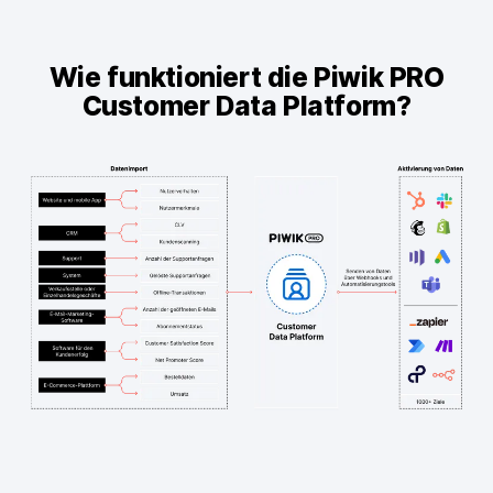
Piwik PRO Academy
Community Forum
Wie funktioniert die Piwik PRO
Customer Data Platform?
Glossar
Entwickler & API
Kontakt
Medien
EN
NL
FR
SV