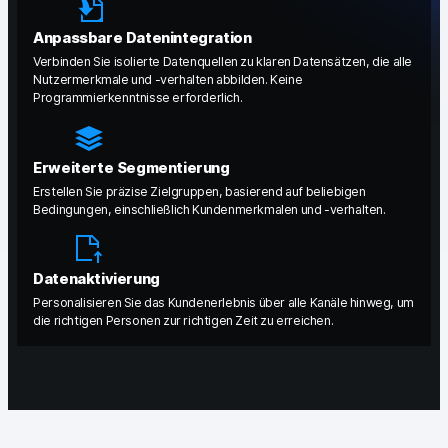
GA4-Wissensbank
Anpassbare Datenintegration
Wechsel von Matomo
Verbinden Sie isolierte Datenquellen zu klaren Datensätzen, die alle
Nutzermerkmale und -verhalten abbilden. Keine
Programmierkenntnisse erforderlich.
Blog
Content Katalog
Erweiterte Segmentierung
Erstellen Sie präzise Zielgruppen, basierend auf beliebigen
Fallstudien
Bedingungen, einschließlich Kundenmerkmalen und -verhalten.
Vergleiche
Datenaktivierung
Webinare
Personalisieren Sie das Kundenerlebnis über alle Kanäle hinweg, um
die richtigen Personen zur richtigen Zeit zu erreichen.
Playbook zur Datenaktivierung
Shopify App Playbook
Help Center