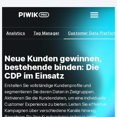
Direkt
zum
Inhalt
wechseln
Analytics
Tag Manager
Customer Data Platfor
Module
Analytics
Tag Manager
Neue Kunden gewinnen,
bestehende binden: Die
Customer Data Platform
CDP im Einsatz
Consent Manager
Erstellen Sie vollständige Kundenprofile und
Mehr erfahren
segmentieren Sie deren Daten in Zielgruppen.
Aktivieren Sie die Kundendaten, um eine individuelle
Integrationen
Customer Experience zu bieten. Leiten Sie effektive
Kampagnen über verschiedene Kanäle hinweg.
Changelog
Bewahren Sie Ihre Kundendaten sicher in einer