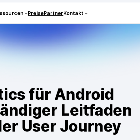
ssourcen
Preise
Partner
Kontakt
ics für Android
tändiger Leitfaden
der User Journey