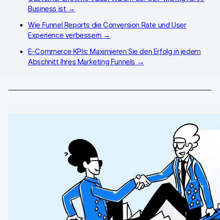
Business ist →
GA4-Wissensbank
Wie Funnel Reports die Conversion Rate und User
Wechsel von Matomo
Experience verbessern →
E-Commerce KPIs: Maximieren Sie den Erfolg in jedem
Abschnitt Ihres Marketing Funnels →
Blog
Content Katalog
Fallstudien
Vergleiche
Webinare
Playbook zur Datenaktivierung
Shopify App Playbook
Help Center