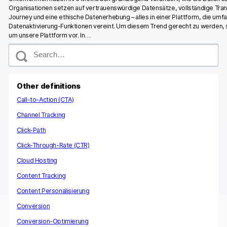
Organisationen setzen auf vertrauenswürdige Datensätze, vollständige Tra
Journey und eine ethische Datenerhebung – alles in einer Plattform, die umf
Datenaktivierung-Funktionen vereint. Um diesem Trend gerecht zu werden, s
um unsere Plattform vor. In…
S
e
a
r
c
Other definitions
h
Call-to-Action (CTA)
Channel Tracking
Click-Path
Click-Through-Rate (CTR)
Cloud Hosting
Content Tracking
Content Personalisierung
Conversion
Conversion-Optimierung