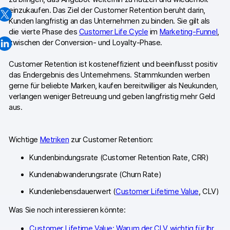
einzukaufen. Das Ziel der Customer Retention beruht darin,
Professionelle Services
Kunden langfristig an das Unternehmen zu binden. Sie gilt als
die vierte Phase des
Customer Life Cycle
im
Marketing-Funnel
,
Datenschutz & Sicherheit
zwischen der Conversion- und Loyalty-Phase.
Customer Retention ist kosteneffizient und beeinflusst positiv
Analytics für Web & Mobile
das Endergebnis des Unternehmens. Stammkunden werben
gerne für beliebte Marken, kaufen bereitwilliger als Neukunden,
Analytics für Produktteams
verlangen weniger Betreuung und geben langfristig mehr Geld
aus.
Tag Management
Datenaktivierung
Wichtige
Metriken
zur Customer Retention:
Datenschutz Compliance
Kundenbindungsrate (Customer Retention Rate, CRR)
Ecommerce Analytics
Kundenabwanderungsrate (Churn Rate)
Kundenlebensdauerwert (
Customer Lifetime Value
, CLV)
Server-Side-Tagging & Tracking
Was Sie noch interessieren könnte:
Vergleiche
Customer Lifetime Value: Warum der CLV wichtig für Ihr