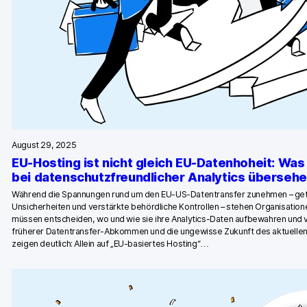
Piwik PRO Academy
Community Forum
Glossar
Entwickler & API
August 29, 2025
EU-Hosting ist nicht gleich EU-Datenhoheit: Wa
bei datenschutzfreundlicher Analytics überseh
Kontakt
Während die Spannungen rund um den EU-US-Datentransfer zunehmen – getr
Unsicherheiten und verstärkte behördliche Kontrollen – stehen Organisatio
Medien
müssen entscheiden, wo und wie sie ihre Analytics-Daten aufbewahren und
EN
früherer Datentransfer-Abkommen und die ungewisse Zukunft des aktuelle
NL
FR
SV
zeigen deutlich: Allein auf „EU-basiertes Hosting“…