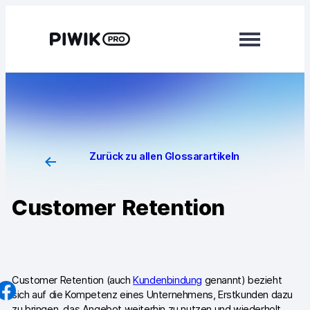
Direkt
zum
Inhalt
wechseln
Module
Analytics
Tag Manager
Zurück zu allen Glossarartikeln
Customer Data Platform
Customer Retention
Consent Manager
Mehr erfahren
Integrationen
Customer Retention (auch
Kundenbindung
genannt) bezieht
sich auf die Kompetenz eines Unternehmens, Erstkunden dazu
Changelog
zu bringen, das Angebot weiterhin zu nutzen und wiederholt