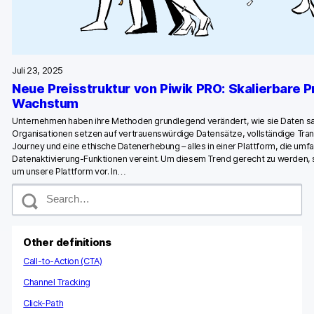
Juli 23, 2025
Neue Preisstruktur von Piwik PRO: Skalierbare Pr
Wachstum
Unternehmen haben ihre Methoden grundlegend verändert, wie sie Daten 
Organisationen setzen auf vertrauenswürdige Datensätze, vollständige Tra
Journey und eine ethische Datenerhebung – alles in einer Plattform, die umf
Datenaktivierung-Funktionen vereint. Um diesem Trend gerecht zu werden, s
um unsere Plattform vor. In…
S
e
a
r
c
Other definitions
h
Call-to-Action (CTA)
Channel Tracking
Click-Path