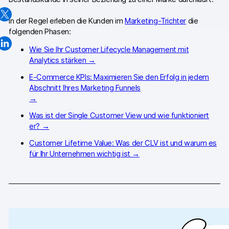
Professionelle Services
In der Regel erleben die Kunden im
Marketing-Trichter
die
folgenden Phasen:
Datenschutz & Sicherheit
Wie Sie Ihr Customer Lifecycle Management mit
Analytics stärken →
Analytics für Web & Mobile
E-Commerce KPIs: Maximieren Sie den Erfolg in jedem
Analytics für Produktteams
Abschnitt Ihres Marketing Funnels
→
Tag Management
Was ist der Single Customer View und wie funktioniert
er? →
Datenaktivierung
Customer Lifetime Value: Was der CLV ist und warum es
Datenschutz Compliance
für Ihr Unternehmen wichtig ist →
Ecommerce Analytics
Server-Side-Tagging & Tracking
Vergleiche