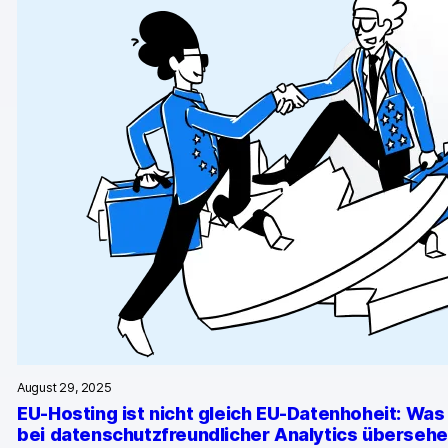
GA4-Wissensbank
Wechsel von Matomo
Blog
Content Katalog
Fallstudien
Vergleiche
Webinare
Playbook zur Datenaktivierung
Shopify App Playbook
August 29, 2025
EU-Hosting ist nicht gleich EU-Datenhoheit: Wa
Help Center
bei datenschutzfreundlicher Analytics überseh