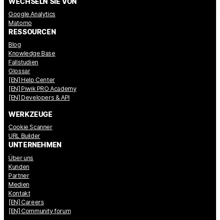
WECHSELN SIE VON
Google Analytics
Matomo
RESSOURCEN
Blog
Knowledge Base
Fallstudien
Glossar
[EN] Help Center
[EN] Piwik PRO Academy
[EN] Developers & API
WERKZEUGE
Cookie Scanner
URL Builder
UNTERNEHMEN
Über uns
Kunden
Partner
Medien
Kontakt
[EN] Careers
[EN] Community forum