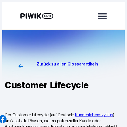
Direkt
zum
Inhalt
wechseln
Module
Analytics
Tag Manager
Zurück zu allen Glossarartikeln
Customer Data Platform
Customer Lifecycle
Consent Manager
Mehr erfahren
Integrationen
Der Customer Lifecycle (auf Deutsch:
Kundenlebenszyklus
)
umfasst alle Phasen, die ein potenzieller Kunde oder
Changelog
Bestandskunde in seiner Beziehung zu einer Marke durchläuft.