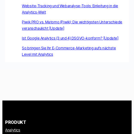
Website-Tracking und Webanalyse-Tools: Einleitung in die
Analytics-Welt
Piwik PRO vs. Matomo (Piwik): Die wichtigsten Unterschiede
veranschaulicht [Update]
Ist Google Analytics (3 und 4) DSGVO-konform? [Update]
So bringen Sie Ihr E-Commerce-Marketing aufs nächste
Level mit Analytics
PRODUKT
Analytics