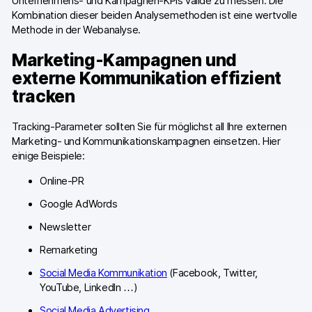
Unternehmens- und Kampagnen-KPIs valide zu messen. Die
Piwik PRO Academy
Kombination dieser beiden Analysemethoden ist eine wertvolle
Methode in der Webanalyse.
Community Forum
Marketing-Kampagnen und
Glossar
externe Kommunikation effizient
Entwickler & API
tracken
Tracking-Parameter sollten Sie für möglichst all Ihre externen
Marketing- und Kommunikationskampagnen einsetzen. Hier
einige Beispiele:
Kontakt
Online-PR
Google AdWords
Medien
Newsletter
EN
NL
FR
SV
Remarketing
Social Media Kommunikation
(Facebook, Twitter,
YouTube, LinkedIn …)
Social Media Advertising