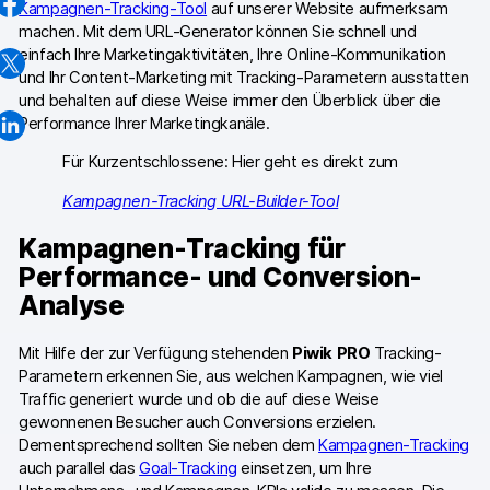
Kampagnen-Tracking-Tool
auf unserer Website aufmerksam
GA4-Wissensbank
machen. Mit dem URL-Generator können Sie schnell und
einfach Ihre Marketingaktivitäten, Ihre Online-Kommunikation
Wechsel von Matomo
und Ihr Content-Marketing mit Tracking-Parametern ausstatten
und behalten auf diese Weise immer den Überblick über die
Performance Ihrer Marketingkanäle.
Blog
Für Kurzentschlossene: Hier geht es direkt zum
Content Katalog
Kampagnen-Tracking URL-Builder-Tool
Fallstudien
Kampagnen-Tracking für
Vergleiche
Performance- und Conversion-
Analyse
Webinare
Mit Hilfe der zur Verfügung stehenden
Piwik
PRO
Tracking-
Playbook zur Datenaktivierung
Parametern erkennen Sie, aus welchen Kampagnen, wie viel
Traffic generiert wurde und ob die auf diese Weise
Shopify App Playbook
gewonnenen Besucher auch Conversions erzielen.
Dementsprechend sollten Sie neben dem
Kampagnen-Tracking
Help Center
auch parallel das
Goal-Tracking
einsetzen, um Ihre