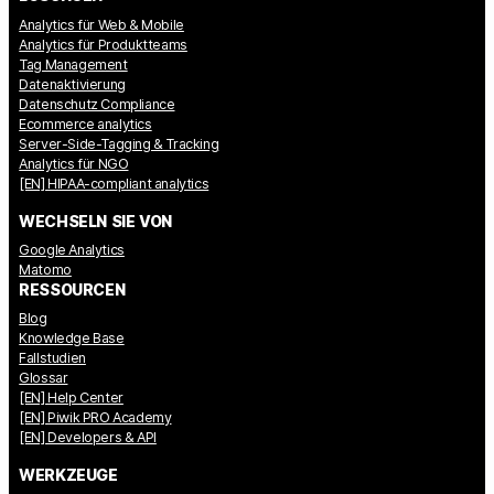
Analytics für Web & Mobile
Analytics für Produktteams
Tag Management
Datenaktivierung
Datenschutz Compliance
Ecommerce analytics
Server-Side-Tagging & Tracking
Analytics für NGO
[EN] HIPAA-compliant analytics
WECHSELN SIE VON
Google Analytics
Matomo
RESSOURCEN
Blog
Knowledge Base
Fallstudien
Glossar
[EN] Help Center
[EN] Piwik PRO Academy
[EN] Developers & API
WERKZEUGE