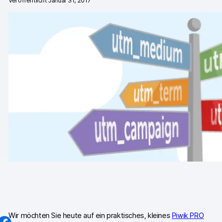
Veröffentlicht Januar 31, 2017
Professionelle Services
Datenschutz & Sicherheit
Analytics für Web & Mobile
Analytics für Produktteams
Tag Management
Datenaktivierung
Datenschutz Compliance
Ecommerce Analytics
Server-Side-Tagging & Tracking
Vergleiche
Wir möchten Sie heute auf ein praktisches, kleines
Piwik PRO