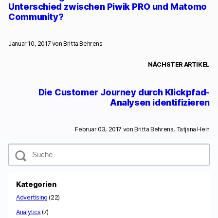
Unterschied zwischen Piwik PRO und Matomo
Community?
Januar 10, 2017 von
Britta Behrens
NÄCHSTER ARTIKEL
Die Customer Journey durch Klickpfad-
Analysen identifizieren
Februar 03, 2017 von
Britta Behrens, Tatjana Hein
S
u
c
h
e
Kategorien
Advertising
(22)
Analytics
(7)