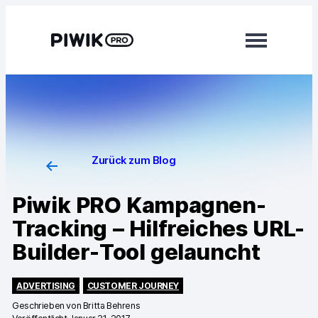
Module
Analytics
Tag Manager
Zurück zum Blog
Customer Data Platform
Piwik PRO Kampagnen-
Consent Manager
Tracking – Hilfreiches URL-
Mehr erfahren
Builder-Tool gelauncht
Integrationen
ADVERTISING
CUSTOMER JOURNEY
Changelog
Geschrieben von
Britta Behrens