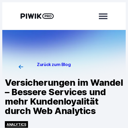
Module
Analytics
Tag Manager
Zurück zum Blog
Customer Data Platform
Versicherungen im Wandel
Consent Manager
– Bessere Services und
Mehr erfahren
mehr Kundenloyalität
durch Web Analytics
Integrationen
Changelog
ANALYTICS