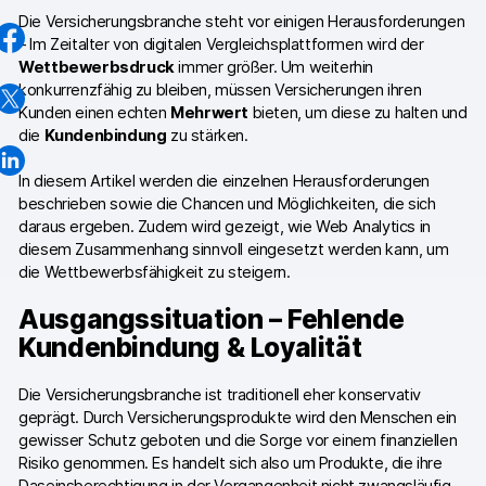
GA4-Wissensbank
Die Versicherungsbranche steht vor einigen Herausforderungen
– Im Zeitalter von digitalen Vergleichsplattformen wird der
Wechsel von Matomo
Wettbewerbsdruck
immer größer. Um weiterhin
konkurrenzfähig zu bleiben, müssen Versicherungen ihren
Kunden einen echten
Mehrwert
bieten, um diese zu halten und
Blog
die
Kundenbindung
zu stärken.
Content Katalog
In diesem Artikel werden die einzelnen Herausforderungen
beschrieben sowie die Chancen und Möglichkeiten, die sich
Fallstudien
daraus ergeben. Zudem wird gezeigt, wie Web Analytics in
diesem Zusammenhang sinnvoll eingesetzt werden kann, um
Vergleiche
die Wettbewerbsfähigkeit zu steigern.
Webinare
Ausgangssituation – Fehlende
Kundenbindung & Loyalität
Playbook zur Datenaktivierung
Die Versicherungsbranche ist traditionell eher konservativ
Shopify App Playbook
geprägt. Durch Versicherungsprodukte wird den Menschen ein
gewisser Schutz geboten und die Sorge vor einem finanziellen
Help Center
Risiko genommen. Es handelt sich also um Produkte, die ihre