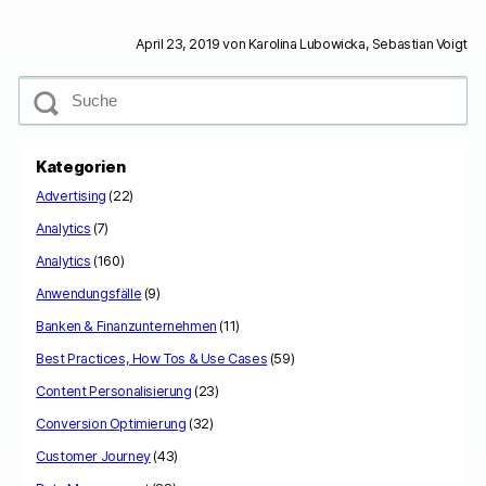
April 23, 2019 von
Karolina Lubowicka, Sebastian Voigt
S
u
c
h
e
Kategorien
Advertising
(22)
Analytics
(7)
Analytics
(160)
Anwendungsfälle
(9)
Banken & Finanzunternehmen
(11)
Best Practices, How Tos & Use Cases
(59)
Content Personalisierung
(23)
Conversion Optimierung
(32)
Customer Journey
(43)