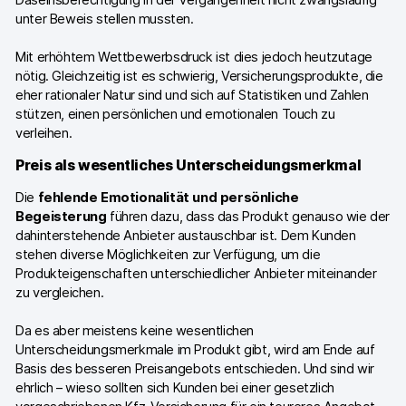
Daseinsberechtigung in der Vergangenheit nicht zwangsläufig
Piwik PRO Academy
unter Beweis stellen mussten.
Community Forum
Mit erhöhtem Wettbewerbsdruck ist dies jedoch heutzutage
nötig. Gleichzeitig ist es schwierig, Versicherungsprodukte, die
Glossar
eher rationaler Natur sind und sich auf Statistiken und Zahlen
stützen, einen persönlichen und emotionalen Touch zu
Entwickler & API
verleihen.
Preis als wesentliches Unterscheidungsmerkmal
Die
fehlende Emotionalität und persönliche
Begeisterung
führen dazu, dass das Produkt genauso wie der
Kontakt
dahinterstehende Anbieter austauschbar ist. Dem Kunden
stehen diverse Möglichkeiten zur Verfügung, um die
Medien
Produkteigenschaften unterschiedlicher Anbieter miteinander
zu vergleichen.
EN
NL
FR
SV
Da es aber meistens keine wesentlichen
Unterscheidungsmerkmale im Produkt gibt, wird am Ende auf
Basis des besseren Preisangebots entschieden. Und sind wir
ehrlich – wieso sollten sich Kunden bei einer gesetzlich