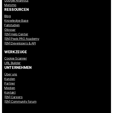
Google Analytics
Matomo
RESSOURCEN
Blog
Knowledge Base
Fallstudien
Glossar
[EN] Help Center
[EN] Piwik PRO Academy
[EN] Developers & API
WERKZEUGE
Cookie Scanner
URL Builder
UNTERNEHMEN
Über uns
Kunden
Partner
Medien
Kontakt
[EN] Careers
[EN] Community forum