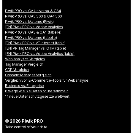
Piwik PRO vs. GA Universal & GA4
Piwik PRO vs. GA3 360 & GA4 360
Piwik PRO vs. Matomo (Piwik)
[EN] Piwik PRO vs. Adobe Analytics
Piwik PRO vs. GA3 & GA4 (tabelle)
Piwik PRO vs. Matomo (tabelle)
[EN] Piwik PRO vs. AT Internet (table)
[EN] PP Tag Manager vs. GTM (table)
[EN] Piwik PRO vs. Adobe Analytics (table)
Web Analytics Vergleich
Tag Manager Vergleich
CDP Vergleich
Consent Manager Vergleich
Vergleich von E-Commerce-Tools für Webanalyse
Business vs. Enterprise
6 Wege wie Sie Daten online sammeln
11 neue Datenschutzgesetze weltweit
© 2026 Piwik PRO
Take control of your data