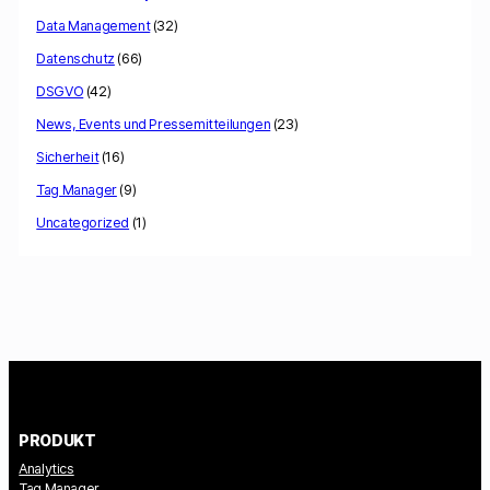
Data Management
(32)
Datenschutz
(66)
DSGVO
(42)
News, Events und Pressemitteilungen
(23)
Sicherheit
(16)
Tag Manager
(9)
Uncategorized
(1)
PRODUKT
Analytics
Tag Manager