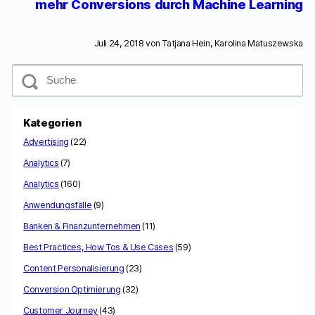
mehr Conversions durch Machine Learning
Juli 24, 2018 von
Tatjana Hein, Karolina Matuszewska
S
u
c
h
e
Kategorien
Advertising
(22)
Analytics
(7)
Analytics
(160)
Anwendungsfälle
(9)
Banken & Finanzunternehmen
(11)
Best Practices, How Tos & Use Cases
(59)
Content Personalisierung
(23)
Conversion Optimierung
(32)
Customer Journey
(43)