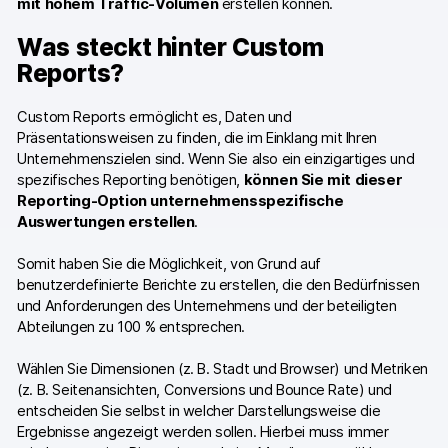
mit hohem Traffic-Volumen
erstellen können.
Piwik PRO Academy
Was steckt hinter Custom
Community Forum
Reports?
Glossar
Custom Reports ermöglicht es, Daten und
Entwickler & API
Präsentationsweisen zu finden, die im Einklang mit Ihren
Unternehmenszielen sind. Wenn Sie also ein einzigartiges und
spezifisches Reporting benötigen,
können Sie mit dieser
Reporting-Option unternehmensspezifische
Auswertungen erstellen
.
Kontakt
Somit haben Sie die Möglichkeit, von Grund auf
benutzerdefinierte Berichte zu erstellen, die den Bedürfnissen
Medien
und Anforderungen des Unternehmens und der beteiligten
EN
Abteilungen zu 100 % entsprechen.
NL
FR
SV
Wählen Sie Dimensionen (z. B. Stadt und Browser) und Metriken
(z. B. Seitenansichten, Conversions und Bounce Rate) und
entscheiden Sie selbst in welcher Darstellungsweise die
Ergebnisse angezeigt werden sollen. Hierbei muss immer