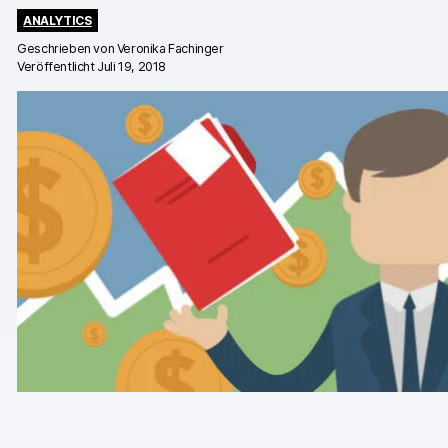
Professionelle Services
ANALYTICS
Geschrieben von
Veronika Fachinger
Datenschutz & Sicherheit
Veröffentlicht Juli 19, 2018
Analytics für Web & Mobile
Analytics für Produktteams
Tag Management
Datenaktivierung
Datenschutz Compliance
Ecommerce Analytics
Server-Side-Tagging & Tracking
Vergleiche