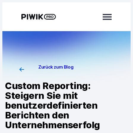
Module
Analytics
Tag Manager
Zurück zum Blog
Customer Data Platform
Custom Reporting:
Consent Manager
Steigern Sie mit
Mehr erfahren
benutzerdefinierten
Berichten den
Integrationen
Unternehmenserfolg
Changelog