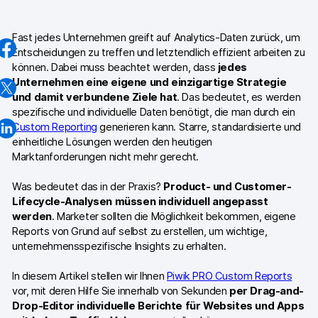
GA4-Wissensbank
Fast jedes Unternehmen greift auf Analytics-Daten zurück, um
Wechsel von Matomo
Entscheidungen zu treffen und letztendlich effizient arbeiten zu
können. Dabei muss beachtet werden, dass
jedes
Unternehmen eine eigene und einzigartige Strategie
Blog
und damit verbundene Ziele hat
. Das bedeutet, es werden
spezifische und individuelle Daten benötigt, die man durch ein
Content Katalog
Custom Reporting
generieren kann. Starre, standardisierte und
einheitliche Lösungen werden den heutigen
Fallstudien
Marktanforderungen nicht mehr gerecht.
Vergleiche
Was bedeutet das in der Praxis?
Product- und Customer-
Lifecycle-Analysen müssen individuell angepasst
Webinare
werden
. Marketer sollten die Möglichkeit bekommen, eigene
Reports von Grund auf selbst zu erstellen, um wichtige,
Playbook zur Datenaktivierung
unternehmensspezifische Insights zu erhalten.
Shopify App Playbook
In diesem Artikel stellen wir Ihnen
Piwik PRO Custom Reports
vor, mit deren Hilfe Sie innerhalb von Sekunden
per Drag-and-
Help Center
Drop-Editor individuelle Berichte für Websites und Apps