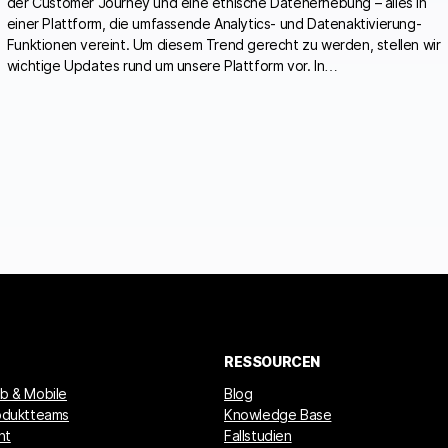
der Customer Journey und eine ethische Datenerhebung – alles in
einer Plattform, die umfassende Analytics- und Datenaktivierung-
Funktionen vereint. Um diesem Trend gerecht zu werden, stellen wir
wichtige Updates rund um unsere Plattform vor. In…
RESSOURCEN
eb & Mobile
Blog
roduktteams
Knowledge Base
nt
Fallstudien