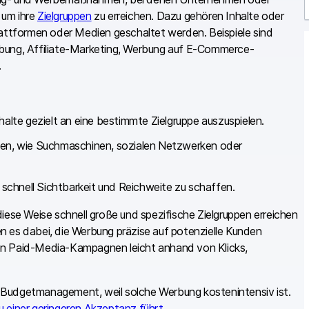
 um ihre
Zielgruppen
zu erreichen. Dazu gehören Inhalte oder
r
Plattformen oder Medien geschaltet werden. Beispiele sind
ung, Affiliate-Marketing, Werbung auf E-Commerce-
.
halte gezielt an eine bestimmte Zielgruppe auszuspielen.
tten, wie Suchmaschinen, sozialen Netzwerken oder
, schnell Sichtbarkeit und Reichweite zu schaffen.
iese Weise schnell große und spezifische Zielgruppen erreichen
n es dabei, die Werbung präzise auf potenzielle Kunden
g von Paid-Media-Kampagnen leicht anhand von Klicks,
ves Budgetmanagement, weil solche Werbung kostenintensiv ist.
 einer geringeren Akzeptanz führt
.