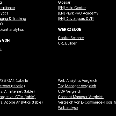
ng
Glossar
mpliance
[EN] Help Center
ytics
[EN] Piwik PRO Academy
ging & Tracking
[EN] Developers & API
GO
liant analytics
WERKZEUGE
Cookie Scanner
E VON
URL Builder
s
A3 & GA4 (tabelle)
Web Analytics Vergleich
atomo (tabelle)
Tag Manager Vergleich
s. AT Internet (table)
CDP Vergleich
nager vs. GTM (table)
Consent Manager Vergleich
vs. Adobe Analytics (table)
Vergleich von E-Commerce-Tools f
Webanalyse