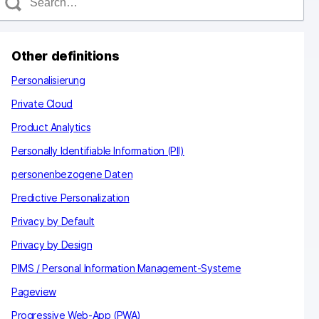
e
a
c
Other definitions
h
Personalisierung
Private Cloud
Product Analytics
Personally Identifiable Information (PII)
personenbezogene Daten
Predictive Personalization
Privacy by Default
Privacy by Design
PIMS / Personal Information Management-Systeme
Pageview
Progressive Web-App (PWA)