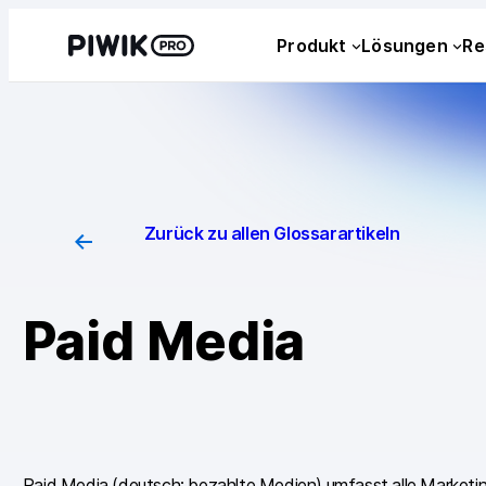
Direkt
Produkt
Lösungen
Re
zum
Inhalt
wechseln
Zurück zu allen Glossarartikeln
Paid Media
Paid Media (deutsch: bezahlte Medien) umfasst alle Marke