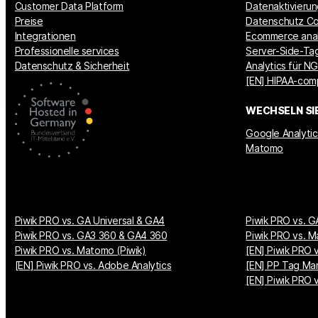
Customer Data Platform
Datenaktivieru
Preise
Datenschutz Co
Integrationen
Ecommerce anal
Professionelle services
Server-Side-Tag
Datenschutz & Sicherheit
Analytics für N
[EN] HIPAA-comp
WECHSELN SI
Google Analytic
Matomo
Piwik PRO vs. GA Universal & GA4
Piwik PRO vs. G
Piwik PRO vs. GA3 360 & GA4 360
Piwik PRO vs. M
Piwik PRO vs. Matomo (Piwik)
[EN] Piwik PRO v
[EN] Piwik PRO vs. Adobe Analytics
[EN] PP Tag Ma
[EN] Piwik PRO 