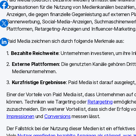
Organisationen für die Nutzung von Medienkanälen bezahlen,
Anzeigen, die gegen finanzielle Gegenleistung auf externen 
Bannerwerbung, Social-Media-Anzeigen, Suchmaschinenwerb
Plattformen, Retargeting-Anzeigen und Influencer-Marketing
Paid Media zeichnen sich durch folgende Merkmale aus:
Bezahlte Reichweite
: Unternehmen investieren, um ihre In
Externe Plattformen
: Die genutzten Kanäle gehören Dri
Medienunternehmen.
Kurzfristige Ergebnisse
: Paid Media ist darauf ausgelegt
Einer der Vorteile von Paid Media ist, dass Unternehmen auf d
können. Techniken wie Targeting oder
Retargeting
ermögliche
zuzuschneiden. Ein weiterer Vorteil ist, dass sich der Erfol
Impressionen
und
Conversions
messen lässt.
Der Fallstrick bei der Nutzung dieser Medien ist ein effekti
Viele
Nutzer empfinden bezahlte Anzeigen als störend, was zu