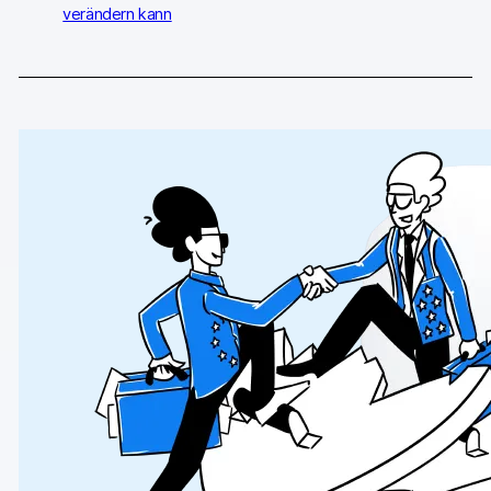
verändern kann
Piwik PRO Academy
Community Forum
Glossar
Entwickler & API
Kontakt
Medien
EN
NL
FR
SV