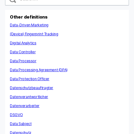
a
r
c
Other definitions
h
Data-Driven Marketing
(Device) Fingerprint Tracking
Digital Analytics
Data Controller
Data Processor
Data Processing Agreement (DPA)
Data Protection Officer
Datenschutzbeauftragter
Datenverantwortlicher
Datenverarbeiter
DSGVO
Data Subject
Datenschutz