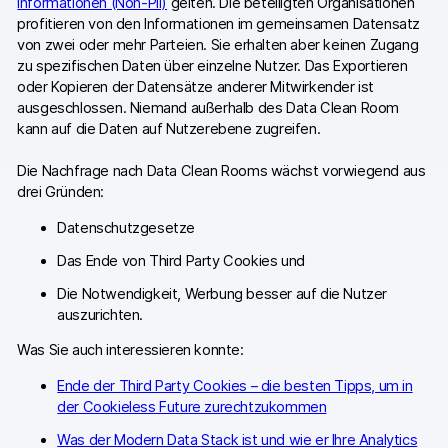
Informationen (Non-PII)
gelten. Die beteiligten Organisationen
GA4-Wissensbank
profitieren von den Informationen im gemeinsamen Datensatz
von zwei oder mehr Parteien. Sie erhalten aber keinen Zugang
Wechsel von Matomo
zu spezifischen Daten über einzelne Nutzer. Das Exportieren
oder Kopieren der Datensätze anderer Mitwirkender ist
ausgeschlossen. Niemand außerhalb des Data Clean Room
Blog
kann auf die Daten auf Nutzerebene zugreifen.
Content Katalog
Die Nachfrage nach Data Clean Rooms wächst vorwiegend aus
drei Gründen:
Fallstudien
Datenschutzgesetze
Vergleiche
Das Ende von Third Party Cookies und
Die Notwendigkeit, Werbung besser auf die Nutzer
Webinare
auszurichten.
Playbook zur Datenaktivierung
Was Sie auch interessieren konnte:
Shopify App Playbook
Ende der Third Party Cookies – die besten Tipps, um in
der Cookieless Future zurechtzukommen
Help Center
Was der Modern Data Stack ist und wie er Ihre Analytics