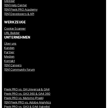
Glossar
[EN] Help Center
[EN] Piwik PRO Academy
[EN] Developers & API
WERKZEUGE
Cookie Scanner
URL Builder
UNTERNEHMEN
Über uns
Kunden
Partner
Medien
Kontakt
[EN] Careers
[EN] Community forum
Piwik PRO vs. GA Universal & GA4
Piwik PRO vs. GA3 360 & GA4 360
Piwik PRO vs. Matomo (Piwik)
[EN] Piwik PRO vs. Adobe Analytics
Piwik PRO vs. GA3 & GA4 (tabelle)