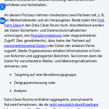
Richtlinien und Vorbehalten.
Professionelle Services
An diesem Prozess nehmen mindestens zwei Parteien teil, z. B.
Datenschutz & Sicherheit
ein Werbetreibender und ein Herausgeber. Beide laden ihre
First
Party Data
in den Data Clean Room hoch. Anschließend werden
die Daten Sicherheits- und Datenschutzmaßnahmen
Analytics für Web & Mobile
unterzogen, wie
Pseudonymisierung
oder eingeschränkter
Zugriff. Dies gewährleistet, dass keine der Parteien auf
Analytics für Produktteams
personenbezogene Daten
oder Daten der anderen Partei
zugreift. Beide Organisationen erhalten Informationen in Form
Tag Management
von Kohorten und aggregierten Berichten. Sie können dann die
Daten für verschiedene Werbe- und Marketingmaßnahmen
Datenaktivierung
aktivieren, wie:
Datenschutz Compliance
Targeting auf eine Bevölkerungsgruppe
Ecommerce Analytics
Zielgruppenmessung oder
Analyse.
Server-Side-Tagging & Tracking
Data Clean Rooms enthalten aggregierte, anonymisierte
Nutzerinformationen, die als
nicht persönlich identifizierbare
Vergleiche