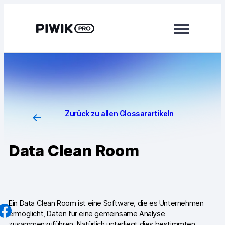
Direkt
zum
Inhalt
wechseln
Module
Analytics
Tag Manager
Zurück zu allen Glossarartikeln
Customer Data Platform
Data Clean Room
Consent Manager
Mehr erfahren
Integrationen
Ein Data Clean Room ist eine Software, die es Unternehmen
ermöglicht, Daten für eine gemeinsame Analyse
Changelog
zusammenzuführen. Natürlich unterliegt dies bestimmten