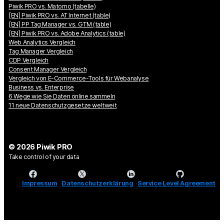
Piwik PRO vs. Matomo (tabelle)
[EN] Piwik PRO vs. AT Internet (table)
[EN] PP Tag Manager vs. GTM (table)
[EN] Piwik PRO vs. Adobe Analytics (table)
Web Analytics Vergleich
Tag Manager Vergleich
CDP Vergleich
Consent Manager Vergleich
Vergleich von E-Commerce-Tools für Webanalyse
Business vs. Enterprise
6 Wege wie Sie Daten online sammeln
11 neue Datenschutzgesetze weltweit
© 2026 Piwik PRO
Take control of your data
Impressum
Datenschutzerklärung
Service Level Agreement