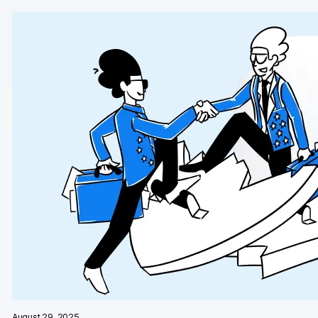
Piwik PRO Academy
Community Forum
Glossar
Entwickler & API
Kontakt
Medien
EN
NL
FR
SV
August 29, 2025