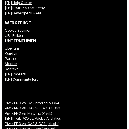
[EN] Help Center
[EN] Piwik PRO Academy
[EN] Developers & API
WERKZEUGE
Cookie Scanner
URL Builder
UNTERNEHMEN
Über uns
Kunden
Partner
Medien
Kontakt
[EN] Careers
[EN] Community forum
Piwik PRO vs. GA Universal & GA4
Piwik PRO vs. GA3 360 & GA4 360
Piwik PRO vs. Matomo (Piwik)
[EN] Piwik PRO vs. Adobe Analytics
Piwik PRO vs. GA3 & GA4 (tabelle)
Piwik PRO vs. Matomo (tabelle)