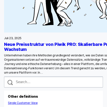
Juli 23, 2025
Neue Preisstruktur von Piwik PRO: Skalierbare Pr
Wachstum
Unternehmen haben ihre Methoden grundlegend verändert, wie sie Daten 
Organisationen setzen auf vertrauenswürdige Datensätze, vollständige Tra
Journey und eine ethische Datenerhebung – alles in einer Plattform, die umf
Datenaktivierung-Funktionen vereint. Um diesem Trend gerecht zu werden, s
um unsere Plattform vor. In…
S
e
a
r
c
Other definitions
h
Single Customer View