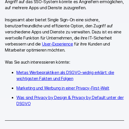
Angriff auf das SSO-System könnte es Angreifern ermöglichen,
GA4-Wissensbank
auf mehrere Apps und Dienste zuzugreifen.
Wechsel von Matomo
Insgesamt aber bietet Single Sign-On eine sichere,
benutzerfreundliche und effiziente Option, den Zugriff auf
verschiedene Apps und Dienste zu verwalten. Dazu ist es eine
Blog
wertvolle Funktion für Unternehmen, die ihre IT-Sicherheit
verbessern und die
User-Experience
für ihre Kunden und
Content Katalog
Mitarbeiter optimieren möchten.
Fallstudien
Was Sie auch interessieren könnte:
Metas Werbepraktiken als DSGVO-widrig erklärt: die
Vergleiche
wichtigsten Fakten und Folgen
Webinare
Marketing und Werbung in einer Privacy-First-Welt
Playbook zur Datenaktivierung
Was sind Privacy by Design & Privacy by Default unter der
DSGVO
Shopify App Playbook
Help Center