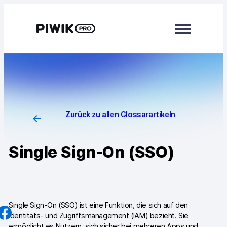
Direkt
zum
Inhalt
wechseln
Module
Analytics
Tag Manager
Zurück zu allen Glossarartikeln
Customer Data Platform
Single Sign-On (SSO)
Consent Manager
Mehr erfahren
Integrationen
Single Sign-On (SSO) ist eine Funktion, die sich auf den
Identitäts- und Zugriffsmanagement (IAM) bezieht. Sie
Changelog
ermöglicht es Nutzern, sich sicher bei mehreren Apps und