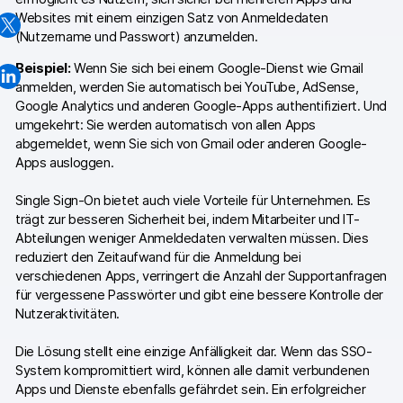
Websites mit einem einzigen Satz von Anmeldedaten
Professionelle Services
(Nutzername und Passwort) anzumelden.
Datenschutz & Sicherheit
Beispiel:
Wenn Sie sich bei einem Google-Dienst wie Gmail
anmelden, werden Sie automatisch bei YouTube, AdSense,
Google Analytics und anderen Google-Apps authentifiziert. Und
Analytics für Web & Mobile
umgekehrt: Sie werden automatisch von allen Apps
abgemeldet, wenn Sie sich von Gmail oder anderen Google-
Analytics für Produktteams
Apps ausloggen.
Tag Management
Single Sign-On bietet auch viele Vorteile für Unternehmen. Es
trägt zur besseren Sicherheit bei, indem Mitarbeiter und IT-
Datenaktivierung
Abteilungen weniger Anmeldedaten verwalten müssen. Dies
reduziert den Zeitaufwand für die Anmeldung bei
Datenschutz Compliance
verschiedenen Apps, verringert die Anzahl der Supportanfragen
für vergessene Passwörter und gibt eine bessere Kontrolle der
Ecommerce Analytics
Nutzeraktivitäten.
Server-Side-Tagging & Tracking
Die Lösung stellt eine einzige Anfälligkeit dar. Wenn das SSO-
System kompromittiert wird, können alle damit verbundenen
Vergleiche
Apps und Dienste ebenfalls gefährdet sein. Ein erfolgreicher