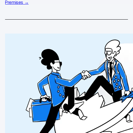
Premises →
GA4-Wissensbank
Wechsel von Matomo
Blog
Content Katalog
Fallstudien
Vergleiche
Webinare
Playbook zur Datenaktivierung
Shopify App Playbook
Help Center