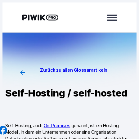
Direkt
zum
Inhalt
wechseln
Module
Analytics
Tag Manager
Zurück zu allen Glossarartikeln
Customer Data Platform
Self-Hosting / self-hosted
Consent Manager
Mehr erfahren
Integrationen
Self-Hosting, auch
On-Premises
genannt, ist ein Hosting-
Modell, in dem ein Unternehmen oder eine Organisation
Changelog
Datenbanken oder Software auf eigener Server-Infrastruktur