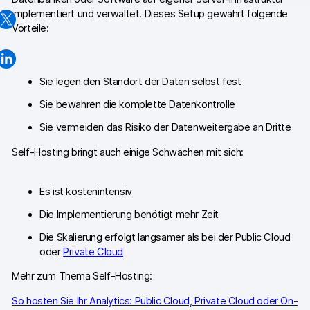
implementiert und verwaltet. Dieses Setup gewährt folgende
Professionelle Services
Vorteile:
Datenschutz & Sicherheit
Sie legen den Standort der Daten selbst fest
Analytics für Web & Mobile
Sie bewahren die komplette Datenkontrolle
Analytics für Produktteams
Sie vermeiden das Risiko der Datenweitergabe an Dritte
Tag Management
Self-Hosting bringt auch einige Schwächen mit sich:
Datenaktivierung
Es ist kostenintensiv
Datenschutz Compliance
Die Implementierung benötigt mehr Zeit
Ecommerce Analytics
Die Skalierung erfolgt langsamer als bei der Public Cloud
oder
Private Cloud
Server-Side-Tagging & Tracking
Mehr zum Thema Self-Hosting:
Vergleiche
So hosten Sie Ihr Analytics: Public Cloud, Private Cloud oder On-