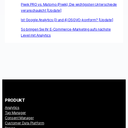
Piwik PRO vs. Matomo (Piwik): Die wichtigsten Unterschiede
veranschaulicht [Update]
Ist Google Analytics (3 und 4) DSGVO-konform? [Update]
So bringen Sie Ihr E-Commerce-Marketing aufs nächste
Level mit Analytics
PRODUKT
Analytics
Tag Manager
Consent Manager
Customer Data Platform