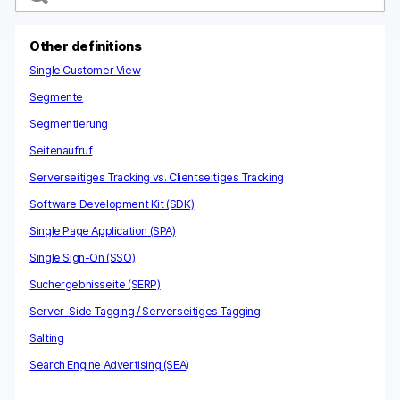
a
r
c
Other definitions
h
Single Customer View
Segmente
Segmentierung
Seitenaufruf
Serverseitiges Tracking vs. Clientseitiges Tracking
Software Development Kit (SDK)
Single Page Application (SPA)
Single Sign-On (SSO)
Suchergebnisseite (SERP)
Server-Side Tagging / Serverseitiges Tagging
Salting
Search Engine Advertising (SEA)