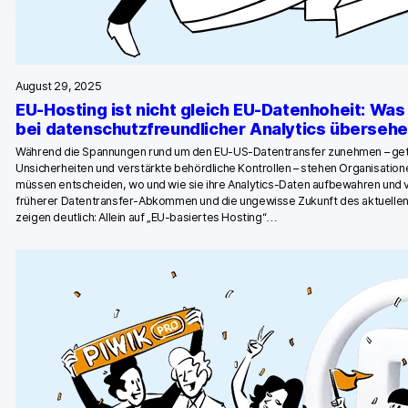
Piwik PRO Academy
Community Forum
August 29, 2025
Glossar
EU-Hosting ist nicht gleich EU-Datenhoheit: Wa
bei datenschutzfreundlicher Analytics überseh
Entwickler & API
Während die Spannungen rund um den EU-US-Datentransfer zunehmen – getr
Unsicherheiten und verstärkte behördliche Kontrollen – stehen Organisatio
müssen entscheiden, wo und wie sie ihre Analytics-Daten aufbewahren und
früherer Datentransfer-Abkommen und die ungewisse Zukunft des aktuelle
zeigen deutlich: Allein auf „EU-basiertes Hosting“…
Kontakt
Medien
EN
NL
FR
SV