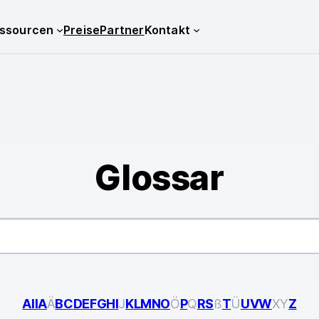
ssourcen
Preise
Partner
Kontakt
Glossar
All
A
Ä
B
C
D
E
F
G
H
I
J
K
L
M
N
O
Ö
P
Q
R
S
ß
T
Ü
U
V
W
X
Y
Z