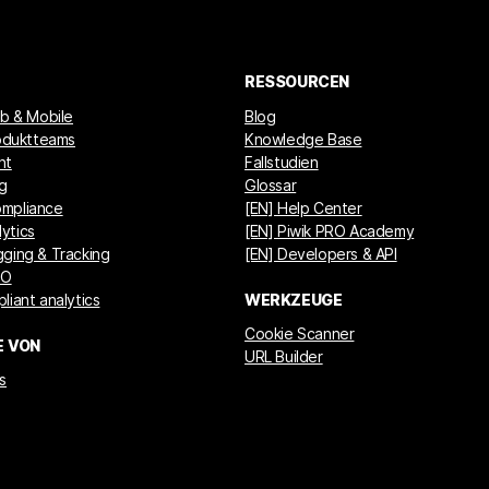
RESSOURCEN
eb & Mobile
Blog
roduktteams
Knowledge Base
nt
Fallstudien
ng
Glossar
mpliance
[EN] Help Center
ytics
[EN] Piwik PRO Academy
ging & Tracking
[EN] Developers & API
GO
liant analytics
WERKZEUGE
Cookie Scanner
E VON
URL Builder
s