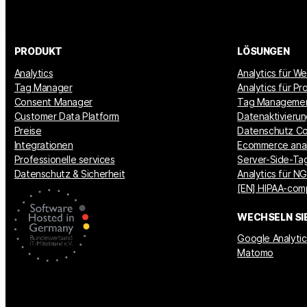
PRODUKT
LÖSUNGEN
Analytics
Analytics für W
Tag Manager
Analytics für P
Consent Manager
Tag Manageme
Customer Data Platform
Datenaktivieru
Preise
Datenschutz Co
Integrationen
Ecommerce anal
Professionelle services
Server-Side-Tag
Datenschutz & Sicherheit
Analytics für N
[EN] HIPAA-comp
WECHSELN SI
Google Analytic
Matomo